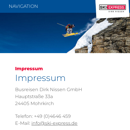
NAVIGATION
Impressum
Impressum
Busreisen Dirk Nissen GmbH
Hauptstraße 33a
24405 Mohrkirch
Telefon: +49 (0)4646 459
E-Mail:
info@ski-express.de